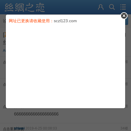
论坛
论坛
网址已更换请收藏使用：
>
丝绸物品爱好者
sczl123.com
导读
回复
[
真丝睡衣
]
[LIGUI丽柜] 文静 - 粉色丝绸睡衣+内衣+肉
充值卡
丝美足 套图
会员
Asilk
2019-02-10 21:30
看全部
afu
2019-4-7 20:36:42
31楼
点击重新加载
积分
谢谢分享
找回密码
252284777
2019-4-23 00:02:00
32楼
点击重新加载
谢谢，看看
jinzhengri
2019-4-24 12:40:19
33楼
点击重新加载
6666666666666666666
shiwei
2019-4-25 00:08:03
34楼
点击重新加载