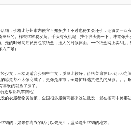
多店铺，价格比苏州市内便宜不知多少！不过也得要会还价，还得要一双
%桑蚕丝的。柞蚕丝容易发黄。手头有火机呢，找个线头烧一下，味道像
的。走的时候问店员要包装纸盒，送人的时候体面。一个纸盒网上卖5毛，
东方广场)
轻少女，三楼则适合少妇中年女，质量比较好，价格普遍在150到500之间
包的感觉都不太像商城了，更像是集市，全是忙碌选货进货的身影。。。服
果有喜欢的就捡了漏了。
号(近常熟汽车南站)
批发的衣服都物美价廉，全国很多服装商都来这边批发，就在招商中路那
少丝绸的，如果你高兴的话可以去吴江，盛泽是出丝绸的地方。