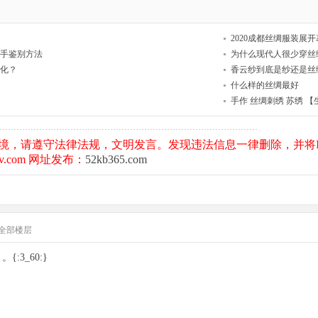
2020成都丝绸服装展开
手鉴别方法
为什么现代人很少穿丝
化？
香云纱到底是纱还是丝
什么样的丝绸最好
手作 丝绸刺绣 苏绣 
境，请遵守法律法规，文明发言。发现违法信息一律删除，并将I
.com 网址发布：
52kb365.com
全部楼层
3_60:}