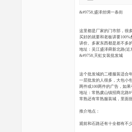
&#9758;盛泽丝绸一条街
绸
这里都是厂家的门市部，很
买好的就要和老板讲要100
讲价。多家东西都是差不多
地址：吴江盛泽舜新北路(近
&#9758;天虹女装批发城
之
这个批发城的二楼服装适合年
一层批发的人很多，大包小
两件或100两件的广告，如
地址：常熟虞山镇招商北路8
常熟还有常熟服装城，里面
推介地点：
观前和石路还有十全都有不