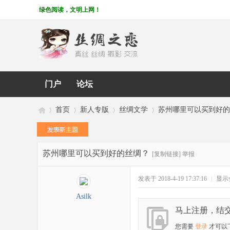
绿色阅读，文明上网！
门户
论坛
首页
新人专版
丝绸文学
苏州哪里可以买到好的
苏州哪里可以买到好的丝绸？
丝
»
›
›
›
[复制链接]
举报
发表于 2018-4-19 17:37:16
|
显示
Asilk
马上注册，结
您需要
登录
才可以