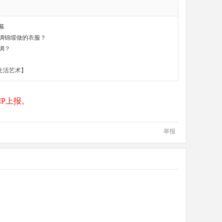
幕
绸锦缎做的衣服？
绸？
【生活艺术】
P上报。
举报