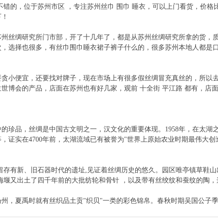
不错的，位于苏州市区 ，专注苏州丝巾 围巾 睡衣，可以上门看货，价
下！
个苏州丝绸研究所门市部，开了十几年了，都是从苏州丝绸研究所拿的货，
次，选择也很多，有丝巾围巾睡衣裙子裤子什么的，很多苏州本地人都是
要贪小便宜，还要找对牌子，现在市场上有很多假丝绸冒充真丝的，所以
世博会的产品，店面在苏州也有好几家，观前 十全街 平江路 都有，店
的珍品，丝绸是中国古文明之一，汉文化的重要体现。1958年，在太湖
，证实在4700年前，太湖流域已有被誉为"世界上原始农业时期最伟大
。
留存有新、旧石器时代的遗址,见证着丝绸历史的悠久。园区唯亭镇草鞋山
梅堰又出土了四千年前的大批纺轮和骨针 ，以及带有丝绞纹和蚕纹的陶
州，夏禹时就有丝织品土贡"织贝"一类的彩色锦帛。春秋时期吴国公子