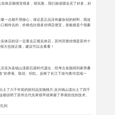
格比实体店都便宜很多，很实惠，我们旅游团去买了好多，好
质量一点都不用操心，保证是正品没有掺杂别的材料，我送
口口相传去的，价格也比很多丝绸店便宜，老板娘是个很豪
去实体店的话一定要去正规实体店，苏州羿唐丝绸是苏州十
面很大也很正规，建议可以去看看！
之滨吴兴县钱山漾新石器时代遗址，经考古发掘得到家养桑
创造"的养蚕、取丝、织红。反映了长江下游与黄河流域一
出土了六千年前的纺织品实物残片;吴兴钱山漾出土了四千
，这都说明了苏州古代先辈很早就掌握了养蚕纺丝的技术。
季扎到