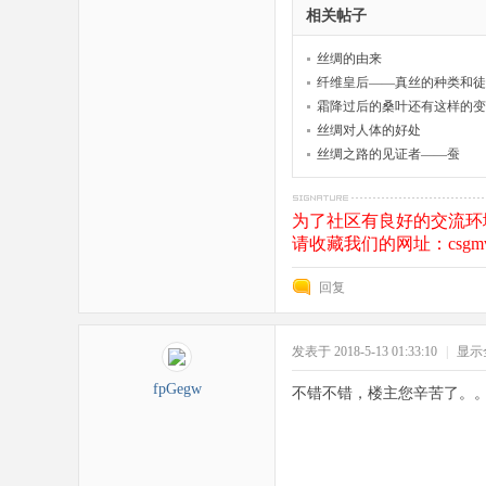
相关帖子
丝绸的由来
纤维皇后——真丝的种类和徒
霜降过后的桑叶还有这样的变
丝绸对人体的好处
丝绸之路的见证者——蚕
为了社区有良好的交流环
请收藏我们的网址：csgmv
回复
发表于 2018-5-13 01:33:10
|
显示
fpGegw
不错不错，楼主您辛苦了。。。{: