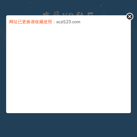
论坛
网址已更换请收藏使用：
sczl123.com
导读
充值卡
会员
积分
安全提问(未设置请忽略)
找回密码
登录
还没有注册？
注册