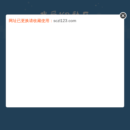
论坛
网址已更换请收藏使用：
sczl123.com
导读
充值卡
会员
积分
安全提问(未设置请忽略)
找回密码
登录
还没有注册？
注册