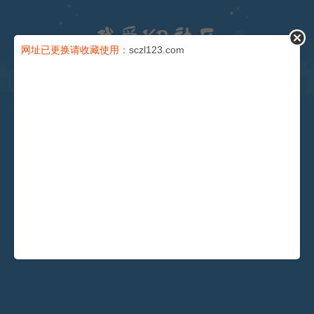
论坛
网址已更换请收藏使用：
sczl123.com
导读
充值卡
会员
积分
安全提问(未设置请忽略)
找回密码
登录
还没有注册？
注册