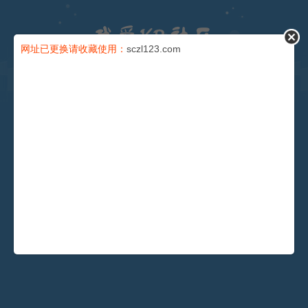
论坛
网址已更换请收藏使用：
sczl123.com
导读
充值卡
会员
积分
安全提问(未设置请忽略)
找回密码
登录
还没有注册？
注册