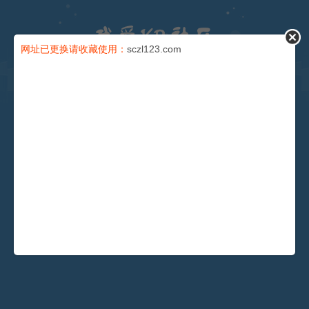
论坛
网址已更换请收藏使用：
sczl123.com
导读
充值卡
会员
积分
安全提问(未设置请忽略)
找回密码
登录
还没有注册？
注册