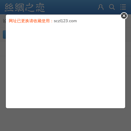
论坛
论坛
网址已更换请收藏使用：
>
丝绸物品爱好者
sczl123.com
导读
发帖
分类
充值卡
会员
本版块或指定的范围内尚无主题
积分
登录
|
注册
电脑版
找回密码
© Comsenz Inc.